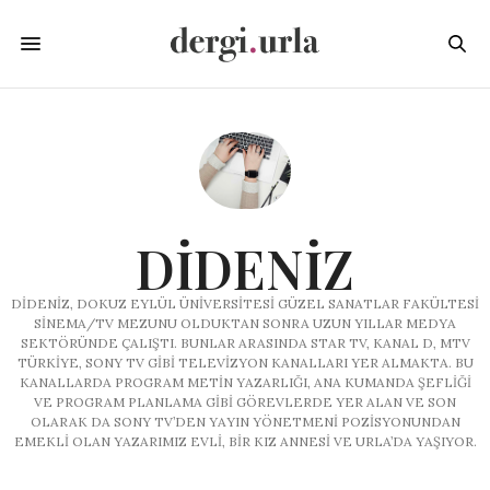
DIDENIZ
DIDENIZ, DOKUZ EYLÜL ÜNIVERSITESI GÜZEL SANATLAR FAKÜLTESI
SINEMA/TV MEZUNU OLDUKTAN SONRA UZUN YILLAR MEDYA
SEKTÖRÜNDE ÇALIŞTI. BUNLAR ARASINDA STAR TV, KANAL D, MTV
TÜRKIYE, SONY TV GIBI TELEVIZYON KANALLARI YER ALMAKTA. BU
KANALLARDA PROGRAM METIN YAZARLIĞI, ANA KUMANDA ŞEFLIĞI
VE PROGRAM PLANLAMA GIBI GÖREVLERDE YER ALAN VE SON
OLARAK DA SONY TV’DEN YAYIN YÖNETMENI POZISYONUNDAN
EMEKLI OLAN YAZARIMIZ EVLI, BIR KIZ ANNESI VE URLA’DA YAŞIYOR.