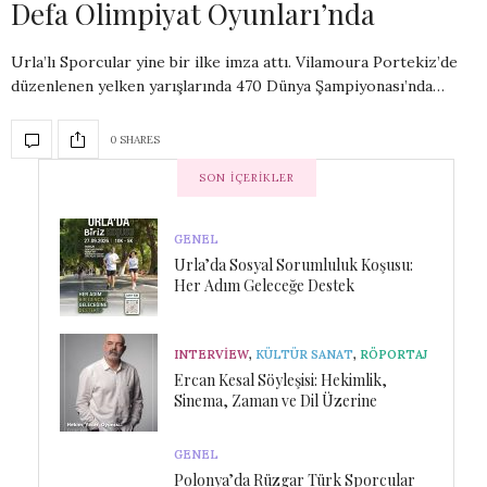
Defa Olimpiyat Oyunları’nda
Urla’lı Sporcular yine bir ilke imza attı. Vilamoura Portekiz’de
düzenlenen yelken yarışlarında 470 Dünya Şampiyonası’nda…
0 SHARES
SON İÇERIKLER
GENEL
Urla’da Sosyal Sorumluluk Koşusu:
Her Adım Geleceğe Destek
INTERVIEW
,
KÜLTÜR SANAT
,
RÖPORTAJ
Ercan Kesal Söyleşisi: Hekimlik,
Sinema, Zaman ve Dil Üzerine
GENEL
Polonya’da Rüzgar Türk Sporcular