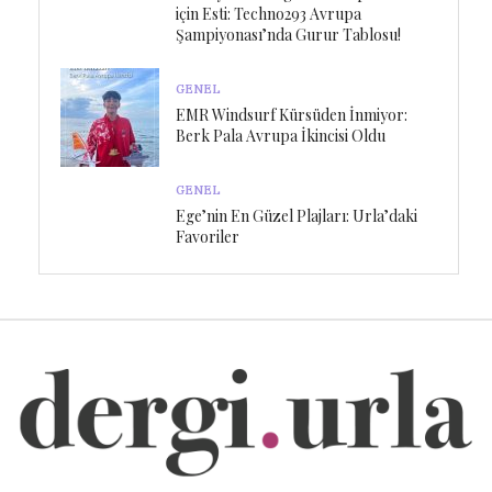
için Esti: Techno293 Avrupa
Şampiyonası’nda Gurur Tablosu!
GENEL
EMR Windsurf Kürsüden İnmiyor:
Berk Pala Avrupa İkincisi Oldu
GENEL
Ege’nin En Güzel Plajları: Urla’daki
Favoriler