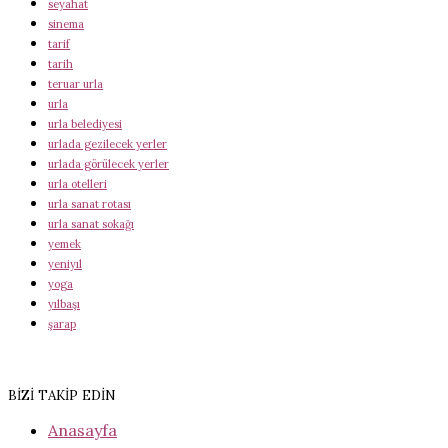
seyahat
sinema
tarif
tarih
teruar urla
urla
urla belediyesi
urlada gezilecek yerler
urlada görülecek yerler
urla otelleri
urla sanat rotası
urla sanat sokağı
yemek
yeniyıl
yoga
yılbaşı
şarap
BİZİ TAKİP EDİN
Anasayfa