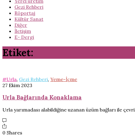
Yerel üretim
Gezi Rehberi
Röportaj
Kültür Sanat
Diğer
İletişim
E- Dergi
Etiket:
urla bağları
#Urla
,
Gezi Rehberi
,
Yeme-İçme
27 Ekim 2023
Urla Bağlarında Konaklama
Urla yarımadası alabildiğine uzanan üzüm bağları ile çevri
0 Shares