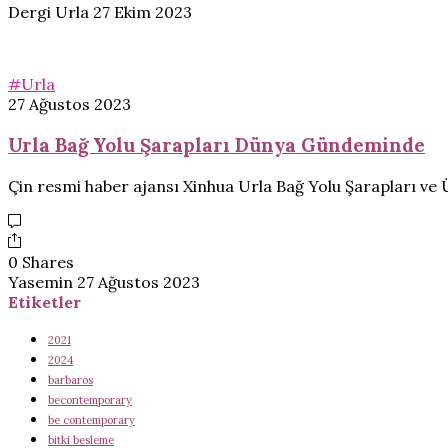
Dergi Urla
27 Ekim 2023
#Urla
27 Ağustos 2023
Urla Bağ Yolu Şarapları Dünya Gündeminde
Çin resmi haber ajansı Xinhua Urla Bağ Yolu Şarapları ve Ü
0 Shares
Yasemin
27 Ağustos 2023
Etiketler
2021
2024
barbaros
becontemporary
be contemporary
bitki besleme