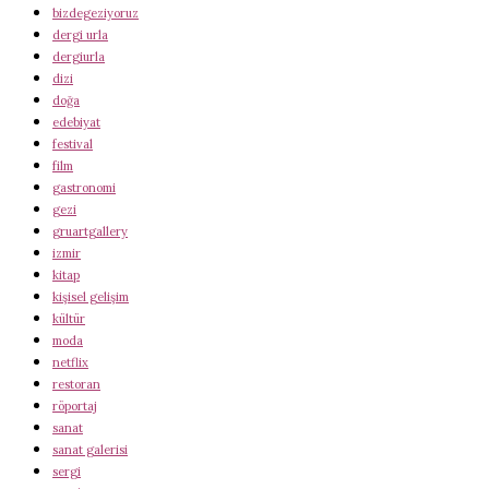
bizdegeziyoruz
dergi urla
dergiurla
dizi
doğa
edebiyat
festival
film
gastronomi
gezi
gruartgallery
izmir
kitap
kişisel gelişim
kültür
moda
netflix
restoran
röportaj
sanat
sanat galerisi
sergi