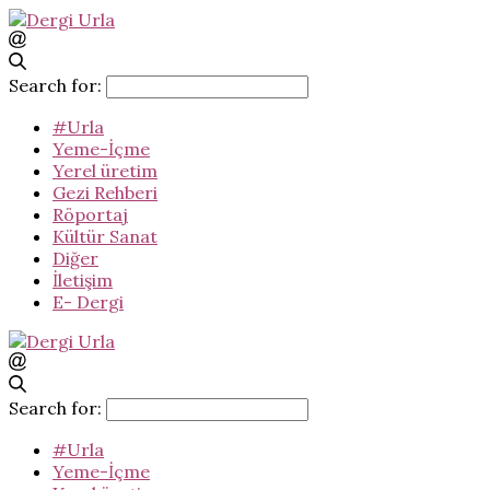
Search for:
#Urla
Yeme-İçme
Yerel üretim
Gezi Rehberi
Röportaj
Kültür Sanat
Diğer
İletişim
E- Dergi
Search for:
#Urla
Yeme-İçme