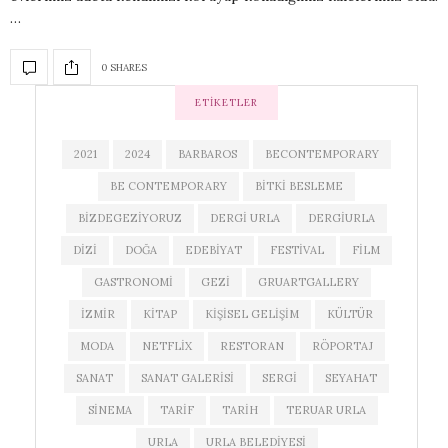
…
0 SHARES
ETIKETLER
2021
2024
BARBAROS
BECONTEMPORARY
BE CONTEMPORARY
BITKI BESLEME
BIZDEGEZIYORUZ
DERGI URLA
DERGIURLA
DIZI
DOĞA
EDEBIYAT
FESTIVAL
FILM
GASTRONOMI
GEZI
GRUARTGALLERY
IZMIR
KITAP
KIŞISEL GELIŞIM
KÜLTÜR
MODA
NETFLIX
RESTORAN
RÖPORTAJ
SANAT
SANAT GALERISI
SERGI
SEYAHAT
SINEMA
TARIF
TARIH
TERUAR URLA
URLA
URLA BELEDIYESI