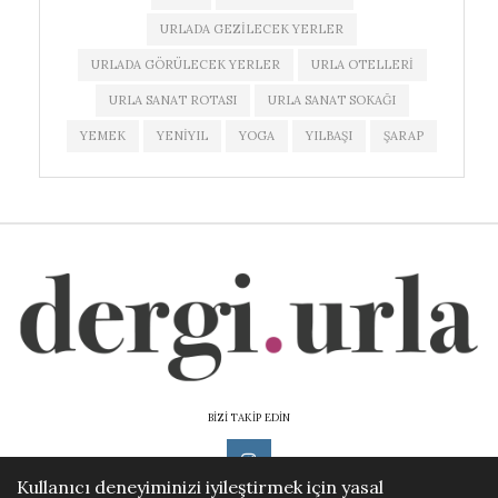
URLADA GEZILECEK YERLER
URLADA GÖRÜLECEK YERLER
URLA OTELLERI
URLA SANAT ROTASI
URLA SANAT SOKAĞI
YEMEK
YENIYIL
YOGA
YILBAŞI
ŞARAP
BİZİ TAKİP EDİN
Kullanıcı deneyiminizi iyileştirmek için yasal