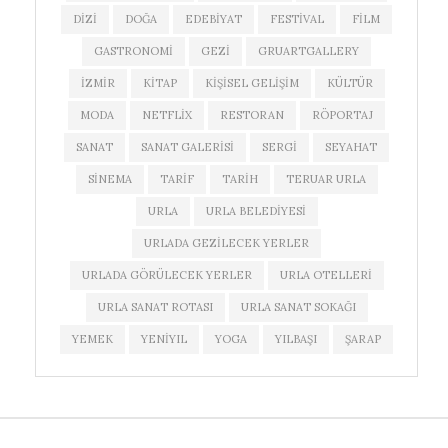
DIZI
DOĞA
EDEBIYAT
FESTIVAL
FILM
GASTRONOMI
GEZI
GRUARTGALLERY
IZMIR
KITAP
KIŞISEL GELIŞIM
KÜLTÜR
MODA
NETFLIX
RESTORAN
RÖPORTAJ
SANAT
SANAT GALERISI
SERGI
SEYAHAT
SINEMA
TARIF
TARIH
TERUAR URLA
URLA
URLA BELEDIYESI
URLADA GEZILECEK YERLER
URLADA GÖRÜLECEK YERLER
URLA OTELLERI
URLA SANAT ROTASI
URLA SANAT SOKAĞI
YEMEK
YENIYIL
YOGA
YILBAŞI
ŞARAP