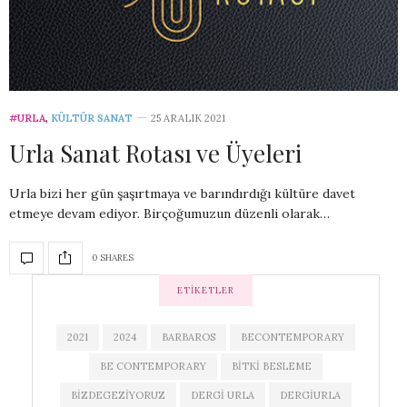
#URLA
,
KÜLTÜR SANAT
25 ARALIK 2021
Urla Sanat Rotası ve Üyeleri
Urla bizi her gün şaşırtmaya ve barındırdığı kültüre davet
etmeye devam ediyor. Birçoğumuzun düzenli olarak…
0 SHARES
ETIKETLER
2021
2024
BARBAROS
BECONTEMPORARY
BE CONTEMPORARY
BITKI BESLEME
BIZDEGEZIYORUZ
DERGI URLA
DERGIURLA