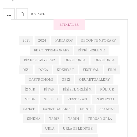
0 SHARES
ETIKETLER
2021
2024
BARBAROS
BECONTEMPORARY
BE CONTEMPORARY
BITKI BESLEME
BIZDEGEZIYORUZ
DERGI URLA
DERGIURLA
DIZI
DOĞA
EDEBIYAT
FESTIVAL
FILM
GASTRONOMI
GEZI
GRUARTGALLERY
IZMIR
KITAP
KIŞISEL GELIŞIM
KÜLTÜR
MODA
NETFLIX
RESTORAN
RÖPORTAJ
SANAT
SANAT GALERISI
SERGI
SEYAHAT
SINEMA
TARIF
TARIH
TERUAR URLA
URLA
URLA BELEDIYESI