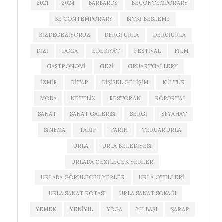
2021
2024
BARBAROS
BECONTEMPORARY
BE CONTEMPORARY
BITKI BESLEME
BIZDEGEZIYORUZ
DERGI URLA
DERGIURLA
DIZI
DOĞA
EDEBIYAT
FESTIVAL
FILM
GASTRONOMI
GEZI
GRUARTGALLERY
IZMIR
KITAP
KIŞISEL GELIŞIM
KÜLTÜR
MODA
NETFLIX
RESTORAN
RÖPORTAJ
SANAT
SANAT GALERISI
SERGI
SEYAHAT
SINEMA
TARIF
TARIH
TERUAR URLA
URLA
URLA BELEDIYESI
URLADA GEZILECEK YERLER
URLADA GÖRÜLECEK YERLER
URLA OTELLERI
URLA SANAT ROTASI
URLA SANAT SOKAĞI
YEMEK
YENIYIL
YOGA
YILBAŞI
ŞARAP