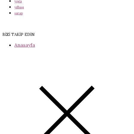
yoga
yılbaşı
şarap
BİZİ TAKİP EDİN
Anasayfa