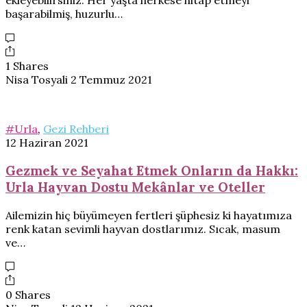
ekleyebilirsiniz. Her yaşta herkese hitap etmeyi
başarabilmiş, huzurlu…
1 Shares
Nisa Tosyali
2 Temmuz 2021
#Urla
,
Gezi Rehberi
12 Haziran 2021
Gezmek ve Seyahat Etmek Onların da Hakkı:
Urla Hayvan Dostu Mekânlar ve Oteller
Ailemizin hiç büyümeyen fertleri şüphesiz ki hayatımıza
renk katan sevimli hayvan dostlarımız. Sıcak, masum
ve…
0 Shares