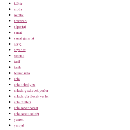
kültür
moda
netflix
restoran
röportaj
sanat
sanat galerisi
sergi
seyahat
sinema
tarif
tarih
teruar urla
urla
urla belediyesi
urlada gezilecek yerler
urlada görülecek yerler
urla otelleri
urla sanat rotası
urla sanat sokağı
yemek
yeniyıl