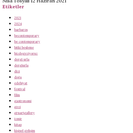
Nisa Tosyali
12 Haziran 2021
Etiketler
2021
2024
barbaros
becontemporary
be contemporary
bitki besleme
bizdegeziyoruz
dergi urla
dergiurla
dizi
doğa
edebiyat
festival
film
gastronomi
gezi
gruartgallery
izmir
kitap
kişisel gelişim