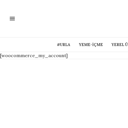
#URLA
YEME-İÇME
YEREL 
[woocommerce_my_account]