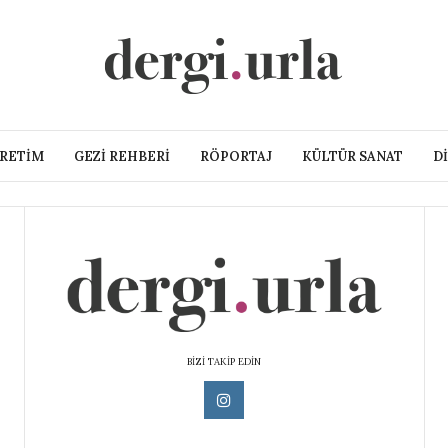
ÜRETIM
GEZI REHBERI
RÖPORTAJ
KÜLTÜR SANAT
D
BİZİ TAKİP EDİN