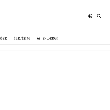
IĞER
İLETIŞIM
E- DERGI